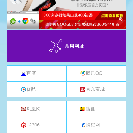
常用网址
百度
腾讯QQ
优酷
京东商城
凤凰网
搜孤
12306
携程网