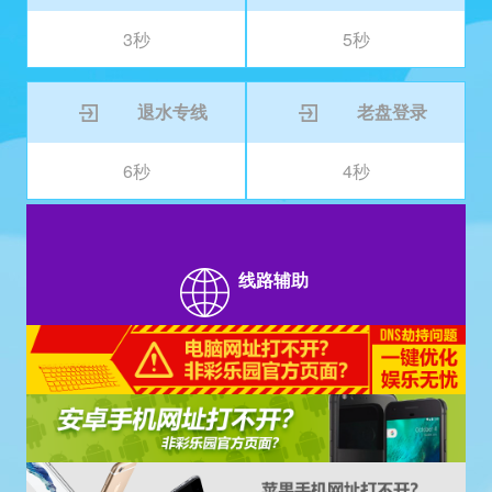
3秒
5秒
退水专线
老盘登录
6秒
4秒
线路辅助